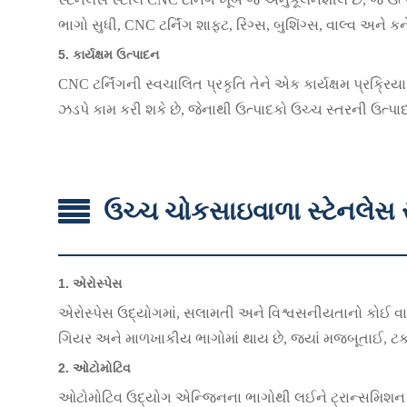
ભાગો સુધી, CNC ટર્નિંગ શાફ્ટ, રિંગ્સ, બુશિંગ્સ, વાલ્વ અને
5.
કાર્યક્ષમ ઉત્પાદન
CNC ટર્નિંગની સ્વચાલિત પ્રકૃતિ તેને એક કાર્યક્ષમ પ્રક્
ઝડપે કામ કરી શકે છે, જેનાથી ઉત્પાદકો ઉચ્ચ સ્તરની ઉત્પાદ
ઉચ્ચ ચોકસાઇવાળા સ્ટેનલેસ સ્
1.
એરોસ્પેસ
એરોસ્પેસ ઉદ્યોગમાં, સલામતી અને વિશ્વસનીયતાનો કોઈ વા
ગિયર અને માળખાકીય ભાગોમાં થાય છે, જ્યાં મજબૂતાઈ, ટકા
2.
ઓટોમોટિવ
ઓટોમોટિવ ઉદ્યોગ એન્જિનના ભાગોથી લઈને ટ્રાન્સમિશન ઘટકો