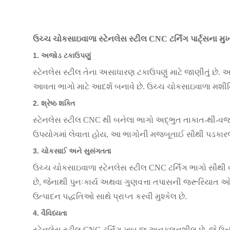
ઉચ્ચ ચોકસાઇવાળા સ્ટેનલેસ સ્ટીલ CNC ટર્નિંગ પાર્ટ્સના મુ
1.
અજોડ ટકાઉપણું
સ્ટેનલેસ સ્ટીલ તેના અસાધારણ ટકાઉપણું માટે જાણીતું છે
આવતા ભાગો માટે આદર્શ બનાવે છે. ઉચ્ચ ચોકસાઇવાળા મશીનિંગ 
2.
શ્રેષ્ઠ શક્તિ
સ્ટેનલેસ સ્ટીલ CNC થી બનેલા ભાગો અદ્ભુત તાકાત-થી-વજન ગ
ઉપયોગમાં લેવાતા હોય, આ ભાગોની મજબૂતાઈ સૌથી પડકારજનક 
3.
ચોકસાઈ અને સુસંગતતા
ઉચ્ચ ચોકસાઇવાળા સ્ટેનલેસ સ્ટીલ CNC ટર્નિંગ ભાગો સૌથી વધ
છે, જેનાથી પુનઃકાર્ય અથવા ગુણવત્તા તપાસની જરૂરિયાત 
ઉત્પાદન પદ્ધતિઓ સાથે પ્રાપ્ત કરવી મુશ્કેલ છે.
4.
વૈવિધ્યતા
સ્ટેનલેસ સ્ટીલ CNC ટર્નિંગ ખૂબ જ અનુકૂલનશીલ છે, જે ઉત્