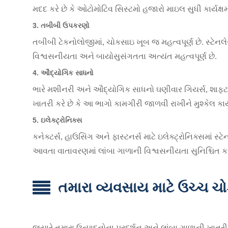
મદદ કરે છે કે ઓટોમોટિવ સિસ્ટમો હજારો માઇલ સુધી કાર્યક્ષમ
3.
તબીબી ઉપકરણો
તબીબી ટેકનોલોજીમાં, ચોકસાઇ ખૂબ જ મહત્વપૂર્ણ છે. સ્ટેન
વિશ્વસનીયતા અને બાયોસુસંગતતા અત્યંત મહત્વપૂર્ણ છે.
4.
ઔદ્યોગિક સાધનો
ભારે મશીનરી અને ઔદ્યોગિક સાધનો ઘણીવાર ગિયર્સ, શાફ્ટ અ
ખાતરી કરે છે કે આ ભાગો કામગીરી જાળવી રાખીને મુશ્કેલ કાર્
5.
ઇલેક્ટ્રોનિક્સ
કનેક્ટર્સ, હાઉસિંગ અને ફાસ્ટનર્સ માટે ઇલેક્ટ્રોનિક્સમાં
આવતા વાતાવરણમાં લાંબા ગાળાની વિશ્વસનીયતા સુનિશ્ચિત કરે
તમારા વ્યવસાય માટે ઉચ્ચ ચોક
જ્યારે તમારા ઉત્પાદનોના પ્રદર્શન અને લાંબા ગાળાની ખાતરી