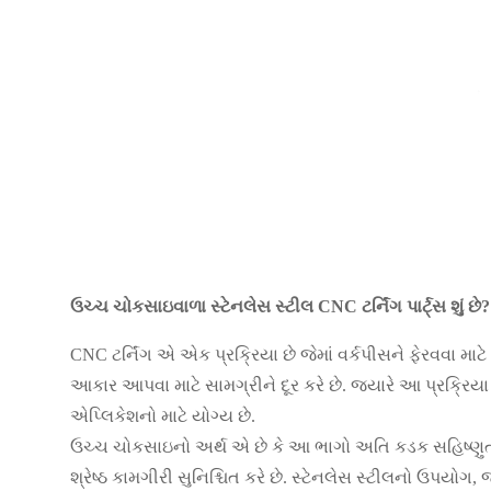
ઉચ્ચ ચોકસાઇવાળા સ્ટેનલેસ સ્ટીલ CNC ટર્નિંગ પાર્ટ્સ શું છે?
CNC ટર્નિંગ એ એક પ્રક્રિયા છે જેમાં વર્કપીસને ફેરવવા મા
આકાર આપવા માટે સામગ્રીને દૂર કરે છે. જ્યારે આ પ્રક્રિયા
એપ્લિકેશનો માટે યોગ્ય છે.
ઉચ્ચ ચોકસાઇનો અર્થ એ છે કે આ ભાગો અતિ કડક સહિષ્ણુતા 
શ્રેષ્ઠ કામગીરી સુનિશ્ચિત કરે છે. સ્ટેનલેસ સ્ટીલનો ઉપયોગ