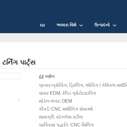
અમારા વિશે
ઉત્પાદનો
ઘર
્નિંગ પાર્ટ્સ
ટૂંકું વર્ણન:
પ્રકાર:બ્રોચિંગ, ડ્રિલિંગ, એચિંગ / કેમિકલ મશી
વાયર EDM, રેપિડ પ્રોટોટાઇપિંગ
મોડેલ નંબર: OEM
કીવર્ડ: CNC મશીનિંગ સેવાઓ
સામગ્રી: સ્ટેનલેસ સ્ટીલ
પ્રક્રિયા પદ્ધતિ: CNC મિલિંગ