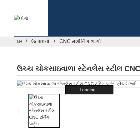
ઘર
ઉત્પાદનો
CNC મશીનિંગ ભાગો
ઉચ્ચ ચોકસાઇવાળા સ્ટેનલેસ સ્ટીલ CNC ટર
Loading...