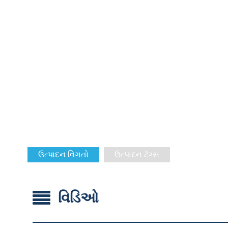
ઉત્પાદન વિગતો
ઉત્પાદન ટૅગ્સ
વિડિઓ