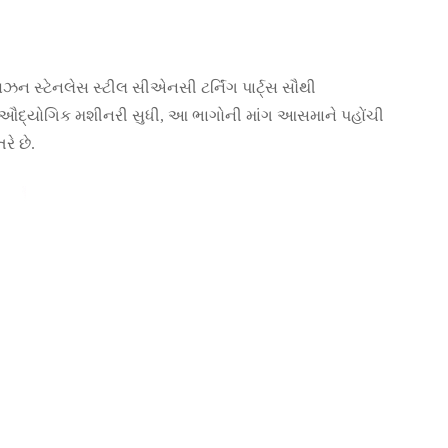
િઝન સ્ટેનલેસ સ્ટીલ સીએનસી ટર્નિંગ પાર્ટ્સ સૌથી
 ઔદ્યોગિક મશીનરી સુધી, આ ભાગોની માંગ આસમાને પહોંચી
ે છે.