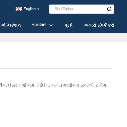
English
સમાચાર
એપ્લિકેશન
પ્રશ્નો
અમારો સંપર્ક કરો
નિંગ, લેસર મશીનિંગ, મિલિંગ, અન્ય મશીનિંગ સેવાઓ, ટર્નિંગ,