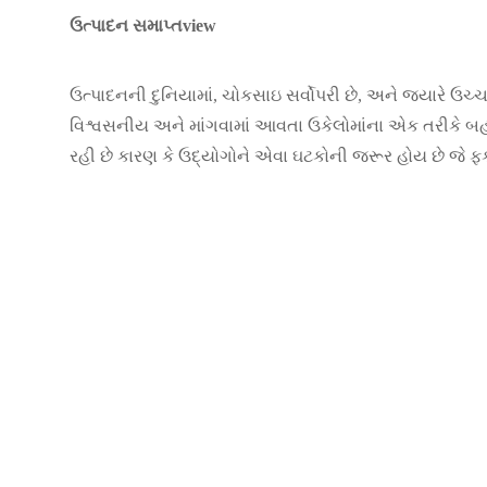
ઉત્પાદન સમાપ્તview
ઉત્પાદનની દુનિયામાં, ચોકસાઇ સર્વોપરી છે, અને જ્યારે ઉચ્
વિશ્વસનીય અને માંગવામાં આવતા ઉકેલોમાંના એક તરીકે 
રહી છે કારણ કે ઉદ્યોગોને એવા ઘટકોની જરૂર હોય છે જે ફ