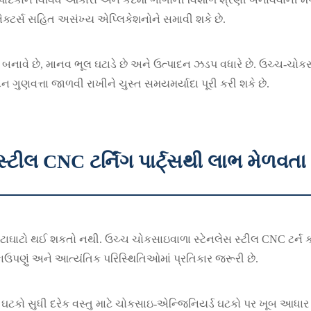
 કનેક્ટર્સ સહિત અસંખ્ય એપ્લિકેશનોને સમાવી શકે છે.
રિયા બનાવે છે, માનવ ભૂલ ઘટાડે છે અને ઉત્પાદન ઝડપ વધારે છે. ઉચ્ચ-
ન ગુણવત્તા જાળવી રાખીને ચુસ્ત સમયમર્યાદા પૂરી કરી શકે છે.
ટીલ CNC ટર્નિંગ પાર્ટ્સથી લાભ મેળવતા
ટાઘાટો થઈ શકતો નથી. ઉચ્ચ ચોકસાઇવાળા સ્ટેનલેસ સ્ટીલ CNC ટર્ન ક
ઉપણું અને આત્યંતિક પરિસ્થિતિઓમાં પ્રતિકાર જરૂરી છે.
 સુધી દરેક વસ્તુ માટે ચોકસાઇ-એન્જિનિયર્ડ ઘટકો પર ખૂબ આધાર રાખે