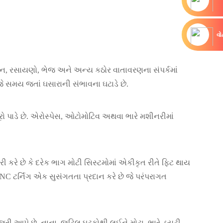
વ
ાન, રસાયણો, ભેજ અને અન્ય કઠોર વાતાવરણના સંપર્કમાં
 જે સમય જતાં ઘસારાની સંભાવના ઘટાડે છે.
રો પાડે છે. એરોસ્પેસ, ઓટોમોટિવ અથવા ભારે મશીનરીમાં
 કરે છે કે દરેક ભાગ મોટી સિસ્ટમોમાં એકીકૃત રીતે ફિટ થાય
ટર્નિંગ એક સુસંગતતા પ્રદાન કરે છે જે પરંપરાગત
રી આપે છે. નાના, જટિલ ઘટકોથી લઈને મોટા, ભારે-ડ્યુટી