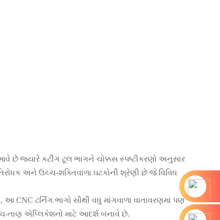
આવે છે જ્યારે કટીંગ ટૂલ ભાગને ચોક્કસ સ્પષ્ટીકરણો અનુસાર
્રતિરોધક અને ઉચ્ચ-શક્તિવાળા ઘટકોની શ્રેણી છે જે વિવિધ
, આ CNC ટર્નિંગ ભાગો સૌથી વધુ માંગવાળા વાતાવરણમાં પણ
ચ્ચ-તાણ એપ્લિકેશનો માટે આદર્શ બનાવે છે.