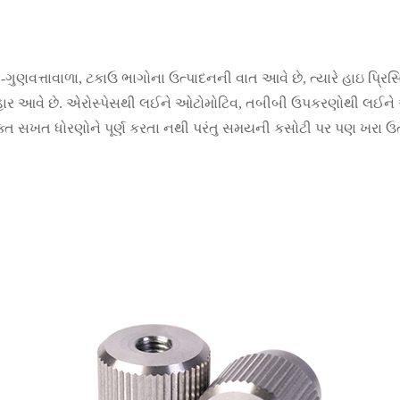
ચ-ગુણવત્તાવાળા, ટકાઉ ભાગોના ઉત્પાદનની વાત આવે છે, ત્યારે હાઇ પ્રિસ
બહાર આવે છે. એરોસ્પેસથી લઈને ઓટોમોટિવ, તબીબી ઉપકરણોથી લઈને
ક્ત સખત ધોરણોને પૂર્ણ કરતા નથી પરંતુ સમયની કસોટી પર પણ ખરા ઉતર