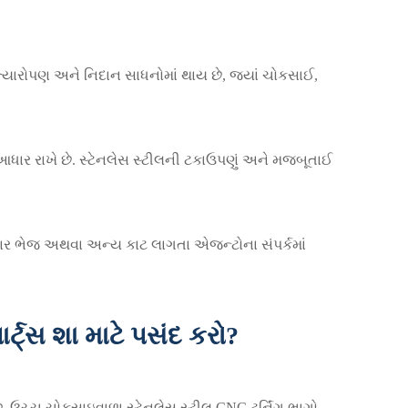
ત્યારોપણ અને નિદાન સાધનોમાં થાય છે, જ્યાં ચોકસાઈ,
આધાર રાખે છે. સ્ટેનલેસ સ્ટીલની ટકાઉપણું અને મજબૂતાઈ
રતિકાર ભેજ અથવા અન્ય કાટ લાગતા એજન્ટોના સંપર્કમાં
્ટ્સ શા માટે પસંદ કરો?
છે. ઉચ્ચ ચોકસાઇવાળા સ્ટેનલેસ સ્ટીલ CNC ટર્નિંગ ભાગો