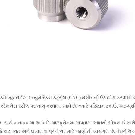
ટે કોમ્પ્યુટરાઈઝ્ડ ન્યુમેરિકલ કંટ્રોલ (CNC) મશીનનો ઉપયોગ કરવામાં 
 સ્ટેનલેસ સ્ટીલ પર લાગુ કરવામાં આવે છે, ત્યારે પરિણામ ટકાઉ, કાટ-પ
સાથે બનાવવામાં આવે છે. માઇક્રોનમાં માપવામાં આવતી ચોકસાઈ સાથે
, જે કાટ, કાટ અને ઘસારાના પ્રતિકાર માટે જાણીતી સામગ્રી છે, તેમને ઉ