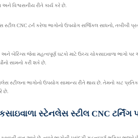
 અને વિશ્વસનીય રીતે કાર્ય કરે છે.
લેસ સ્ટીલ CNC ટર્ન કરેલા ભાગોનો ઉપયોગ સર્જિકલ સાધનો, તબીબી પ્ર
ને બેરિંગ્સ જેવા મહત્વપૂર્ણ ઘટકો માટે ઉચ્ચ ચોકસાઇવાળા ભાગો પર 
યોનો સામનો કરી શકે છે.
 સ્ટેનલેસ સ્ટીલના ભાગોનો ઉપયોગ સામાન્ય રીતે થાય છે. તેમનો કાટ પ્
 છે.
સાઇવાળા સ્ટેનલેસ સ્ટીલ CNC ટર્નિંગ પાર
 કરવાની વાત આવે છે, ત્યારે ભાગોની પસંદગી મહત્વપૂર્ણ ભૂમિકા ભજવે 