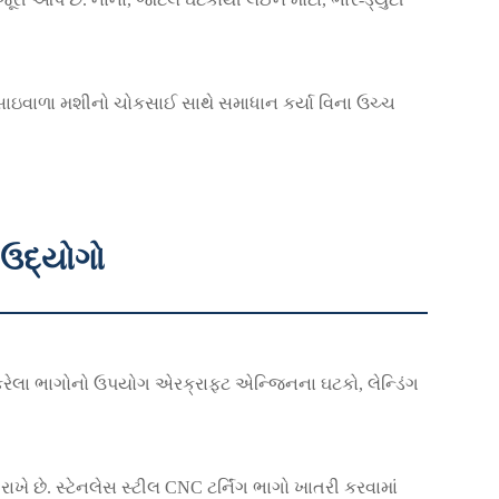
ચોકસાઇવાળા મશીનો ચોકસાઈ સાથે સમાધાન કર્યા વિના ઉચ્ચ
 ઉદ્યોગો
રેલા ભાગોનો ઉપયોગ એરક્રાફ્ટ એન્જિનના ઘટકો, લેન્ડિંગ
 છે. સ્ટેનલેસ સ્ટીલ CNC ટર્નિંગ ભાગો ખાતરી કરવામાં