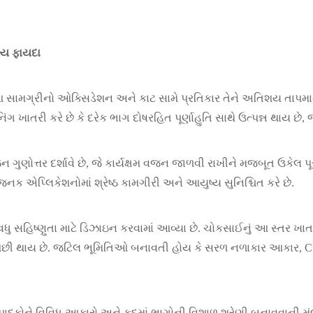
ખ્ય ફાયદા
. આ સામગ્રીનો ઓક્સિડેશન અને કાટ સામે પ્રતિકાર તેને અતિશય તાપમ
ખાતરી કરે છે કે દરેક ભાગ દોષરહિત પૂર્ણાહુતિ સાથે ઉત્પન્ન થાય છે,
ુણોત્તર દર્શાવે છે, જે કાર્યક્ષમ વજન જાળવી રાખીને મજબૂત ઉકેલ પૂ
એપ્લિકેશનોમાં શ્રેષ્ઠ કામગીરી અને આયુષ્ય સુનિશ્ચિત કરે છે.
ુ સહિષ્ણુતા માટે ડિઝાઇન કરવામાં આવ્યા છે. ચોકસાઈનું આ સ્તર ખાતરી
ઓછી થાય છે. જટિલ ભૂમિતિઓ બનાવતી હોય કે સરળ નળાકાર આકાર, CNC 
પાદકોને વિવિધ આકારો અને કદમાં ભાગોની વિશાળ શ્રેણી બનાવવાની મંજૂ