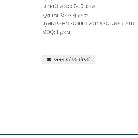
ડિલિવરી સમય: 7-15 દિવસ
ગુણવત્તા: ઉચ્ચ ગુણવત્તા
પ્રમાણપત્ર: ISO9001:2015/ISO13485:2016
MOQ: 1 ટુકડા
અમને ઇમેઇલ મોકલો