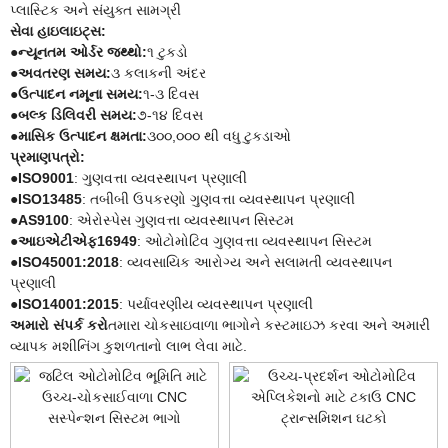
પ્લાસ્ટિક અને સંયુક્ત સામગ્રી
સેવા હાઇલાઇટ્સ:
●
ન્યૂનતમ ઓર્ડર જથ્થો:
૧ ટુકડો
●
અવતરણ સમય:
૩ કલાકની અંદર
●
ઉત્પાદન નમૂના સમય:
૧-૩ દિવસ
●
બલ્ક ડિલિવરી સમય:
૭-૧૪ દિવસ
●
માસિક ઉત્પાદન ક્ષમતા:
૩૦૦,૦૦૦ થી વધુ ટુકડાઓ
પ્રમાણપત્રો:
●
ISO9001
: ગુણવત્તા વ્યવસ્થાપન પ્રણાલી
●
ISO13485
: તબીબી ઉપકરણો ગુણવત્તા વ્યવસ્થાપન પ્રણાલી
●
AS9100
: એરોસ્પેસ ગુણવત્તા વ્યવસ્થાપન સિસ્ટમ
●
આઇએટીએફ16949
: ઓટોમોટિવ ગુણવત્તા વ્યવસ્થાપન સિસ્ટમ
●
ISO45001:2018
: વ્યવસાયિક આરોગ્ય અને સલામતી વ્યવસ્થાપન
પ્રણાલી
●
ISO14001:2015
: પર્યાવરણીય વ્યવસ્થાપન પ્રણાલી
અમારો સંપર્ક કરો
તમારા ચોકસાઇવાળા ભાગોને કસ્ટમાઇઝ કરવા અને અમારી
વ્યાપક મશીનિંગ કુશળતાનો લાભ લેવા માટે.