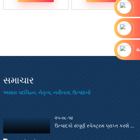
વ
સમાચાર
અમારા પદચિહ્ન, નેતૃત્વ, નવીનતા, ઉત્પાદનો
૨૫-૦૮-૧૪
ઉત્પાદકો સંપૂર્ણ સ્પેક્ટ્રમ પ્રાપ્ત કરશે ...