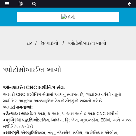
ઘર
ઉત્પાદનો
ઓટોમોબાઈલ ભાગો
ઓટોમોબાઈલ ભાગો
ઓનલાઈન CNC મશીનિંગ સેવા
અમારી CNC મશીનિંગ સેવામાં આપનું સ્વાગત છે, જ્યાં 20 વર્ષથી વધુનો
મશીનિંગ અનુભવ અત્યાધુનિક ટેકનોલોજીનો સામનો કરે છે.
અમારી ક્ષમતાઓ:
●
ઉત્પાદન સાધનો:
૩-અક્ષ, ૪-અક્ષ, ૫-અક્ષ અને ૬-અક્ષ CNC મશીનો
●
પ્રક્રિયા પદ્ધતિઓ:
ટર્નિંગ, મિલિંગ, ડ્રિલિંગ, ગ્રાઇન્ડીંગ, EDM, અને અન્ય
મશીનિંગ તકનીકો
●
સામગ્રી:
એલ્યુમિનિયમ, તાંબુ, સ્ટેનલેસ સ્ટીલ, ટાઇટેનિયમ એલોય,