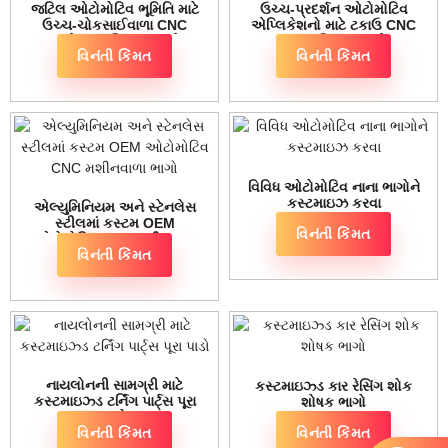
જટિલ ઓટોમોટિવ ભૂમિતિ માટે
ઉચ્ચ-પ્રદર્શન ઓટોમોટિવ
ઉચ્ચ-ચોકસાઈવાળા CNC
એપ્લિકેશનો માટે ટકાઉ CNC
સસ્પેન્શન સિસ્ટમ ભાગો
ટ્રાન્સમિશન ઘટકો
વિનંતી કિંમત
વિનંતી કિંમત
વિવિધ ઓટોમોટિવ નાના ભાગોને
કસ્ટમાઇઝ કરવા
એલ્યુમિનિયમ અને સ્ટેનલેસ
સ્ટીલમાં કસ્ટમ OEM
વિનંતી કિંમત
ઓટોમોટિવ CNC મશીનવાળા
વિનંતી કિંમત
ભાગો
નાયલોનની સામગ્રી માટે
કસ્ટમાઇઝ્ડ કાર રેસિંગ શોક
કસ્ટમાઇઝ્ડ ટર્નિંગ પાર્ટ્સ પૂરા
શોષક ભાગો
પાડો
વિનંતી કિંમત
વિનંતી કિંમત