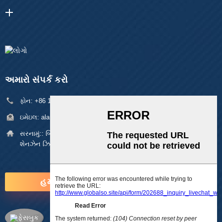
અમારો સંપર્ક કરો
ફોન:
+86 18929329313
ઇમેઇલ:
alan@pftworld.com
સરનામું::
બિલ્ડીંગ ૪૯, ફુમિન ઇન્ડસ્ટ્રીયલ પાર્ક, પિંગુ ગામ, લોંગગેંગ જિલ્લો,
શેનઝેન ઝિપ: ૫૧૮૧૧૧
હમણાં પૂછપરછ કરો