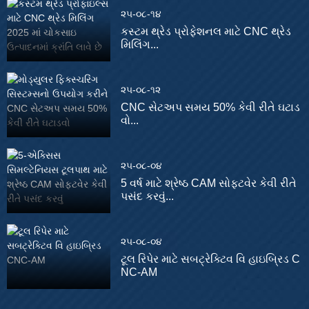
૨૫-૦૮-૧૪
કસ્ટમ થ્રેડ પ્રોફેશનલ માટે CNC થ્રેડ
મિલિંગ...
૨૫-૦૮-૧૨
CNC સેટઅપ સમય 50% કેવી રીતે ઘટાડ
વો...
૨૫-૦૮-૦૪
5 વર્ષ માટે શ્રેષ્ઠ CAM સોફ્ટવેર કેવી રીતે
પસંદ કરવું...
૨૫-૦૮-૦૪
ટૂલ રિપેર માટે સબટ્રેક્ટિવ વિ હાઇબ્રિડ C
NC-AM